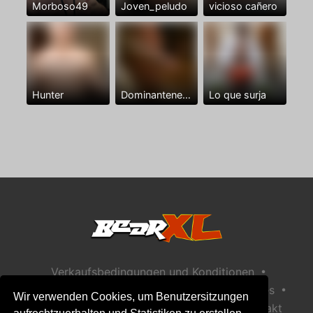
Morboso49
Joven_peludo
vicioso cañero
Hunter
Dominantenegro ya
Lo que surja
•
Verkaufsbedingungen und Konditionen
•
•
Datenschutzerklärung
Richtlinie zu Cookies
Wir verwenden Cookies, um Benutzersitzungen
•
Richtlinie zur Kindersicherheit
Hilfe / Kontakt