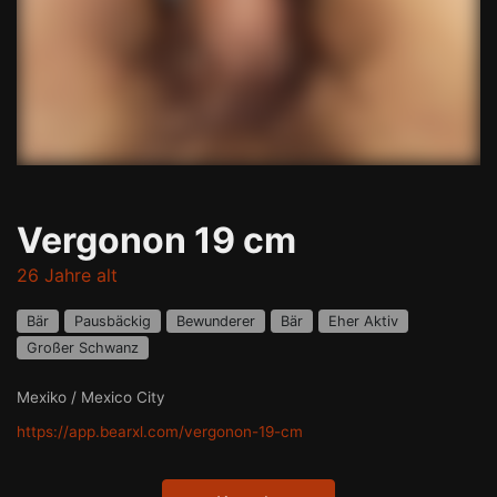
Vergonon 19 cm
26 Jahre alt
Bär
Pausbäckig
Bewunderer
Bär
Eher Aktiv
Großer Schwanz
Mexiko / Mexico City
https://app.bearxl.com/vergonon-19-cm