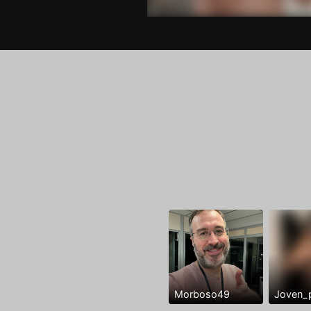
Morboso49
Joven_