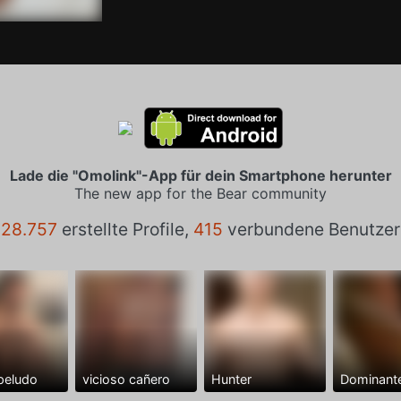
Lade die "Omolink"-App für dein Smartphone herunter
The new app for the Bear community
28.757
erstellte Profile,
415
verbundene Benutzer
peludo
vicioso cañero
Hunter