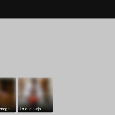
Dominantenegro ya
Lo que surja