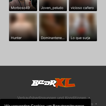
Morboso49
Joven_peludo
vicioso cañero
Hunter
Dominantenegro ya
Lo que surja
•
Verkaufsbedingungen und Konditionen
•
•
Datenschutzerklärung
Richtlinie zu Cookies