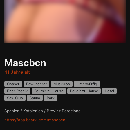
Mascbcn
41 Jahre alt
Chaser
Bewunderer
Muskulös
Unterwürfig
Eher Passiv
Bei mir zu Hause
Bei dir zu Hause
Hotel
Sex-Club
Sauna
Park
Spanien / Katalonien / Provinz Barcelona
https://app.bearxl.com/mascbcn