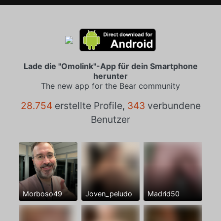
Lade die "Omolink"-App für dein Smartphone
herunter
The new app for the Bear community
28.754
erstellte Profile,
343
verbundene
Benutzer
Morboso49
Joven_peludo
Madrid50