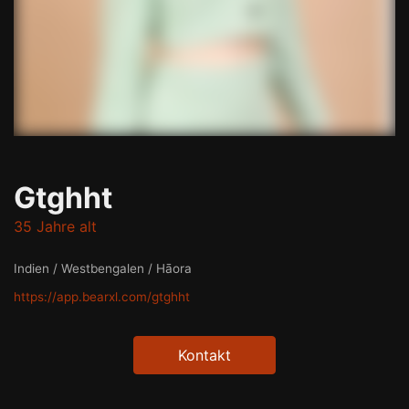
Gtghht
35 Jahre alt
Indien / Westbengalen / Hāora
https://app.bearxl.com/gtghht
Kontakt