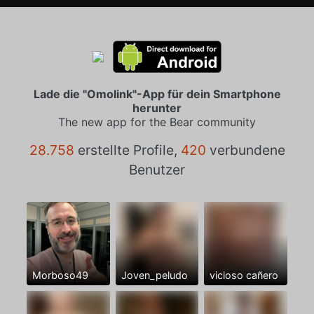
Lade die "Omolink"-App für dein Smartphone
herunter
The new app for the Bear community
28.758
erstellte Profile,
420
verbundene
Benutzer
Morboso49
Joven_peludo
vicioso cañero