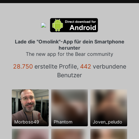
Lade die "Omolink"-App für dein Smartphone
herunter
The new app for the Bear community
28.750
erstellte Profile,
442
verbundene
Benutzer
Morboso49
Phantom
Joven_peludo