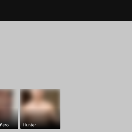
r
añero
Hunter