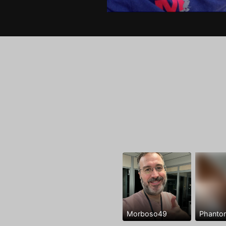
Morboso49
Phanto