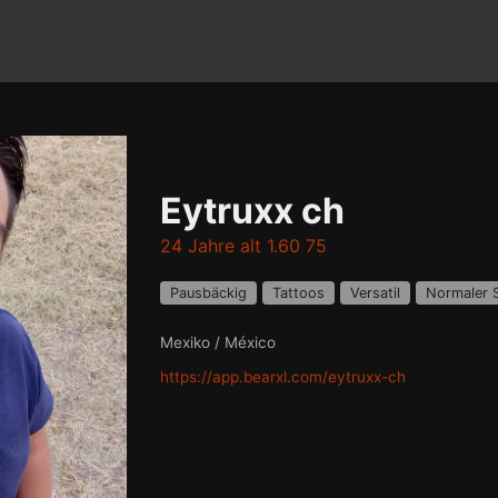
Eytruxx ch
24 Jahre alt 1.60 75
Pausbäckig
Tattoos
Versatil
Normaler 
Mexiko / México
https://app.bearxl.com/eytruxx-ch