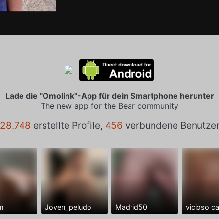
Lade die "Omolink"-App für dein Smartphone herunter
The new app for the Bear community
28.748
erstellte Profile,
456
verbundene Benutze
m
Joven_peludo
Madrid50
vicioso c