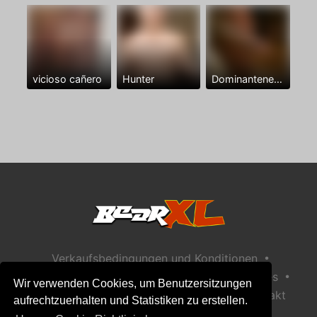
vicioso cañero
Hunter
Dominantenegro ya
•
Verkaufsbedingungen und Konditionen
•
•
Datenschutzerklärung
Richtlinie zu Cookies
Wir verwenden Cookies, um Benutzersitzungen
•
Richtlinie zur Kindersicherheit
Hilfe / Kontakt
aufrechtzuerhalten und Statistiken zu erstellen.