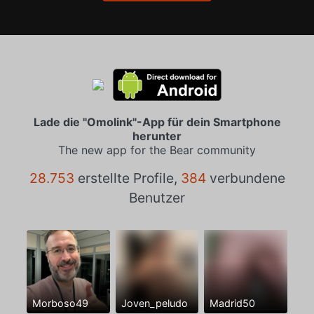
Lade die "Omolink"-App für dein Smartphone
herunter
The new app for the Bear community
28.753
erstellte Profile,
384
verbundene
Benutzer
Morboso49
Joven_peludo
Madrid50