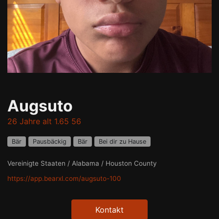
Augsuto
26 Jahre alt 1.65 56
Bär
Pausbäckig
Bär
Bei dir zu Hause
Vereinigte Staaten / Alabama / Houston County
https://app.bearxl.com/augsuto-100
Kontakt