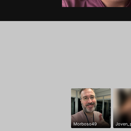
Morboso49
Joven_