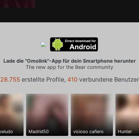
Lade die "Omolink"-App für dein Smartphone herunter
The new app for the Bear community
28.755
erstellte Profile,
410
verbundene Benutzer
peludo
Madrid50
vicioso cañero
Hunter