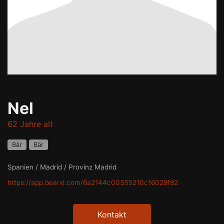
Nel
62 Jahre alt
Bär
Bär
Spanien / Madrid / Provinz Madrid
https://app.bearxl.com/6a2144c00355210c16029f82
Kontakt