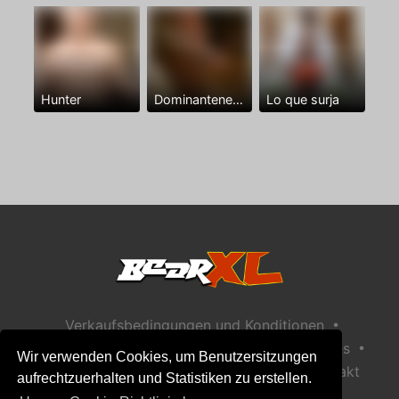
Hunter
Dominantenegro ya
Lo que surja
•
Verkaufsbedingungen und Konditionen
•
•
Datenschutzerklärung
Richtlinie zu Cookies
Wir verwenden Cookies, um Benutzersitzungen
•
Richtlinie zur Kindersicherheit
Hilfe / Kontakt
aufrechtzuerhalten und Statistiken zu erstellen.