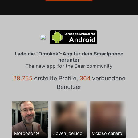
Lade die "Omolink"-App für dein Smartphone
herunter
The new app for the Bear community
28.755
erstellte Profile,
364
verbundene
Benutzer
Morboso49
Joven_peludo
vicioso cañero