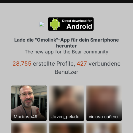
Lade die "Omolink"-App für dein Smartphone
herunter
The new app for the Bear community
28.755
erstellte Profile,
427
verbundene
Benutzer
Morboso49
Joven_peludo
vicioso cañero