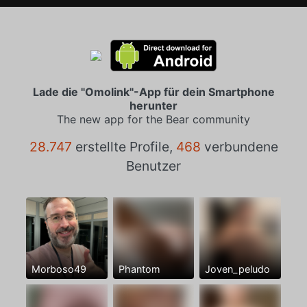
Lade die "Omolink"-App für dein Smartphone
herunter
The new app for the Bear community
28.747
erstellte Profile,
468
verbundene
Benutzer
Morboso49
Phantom
Joven_peludo