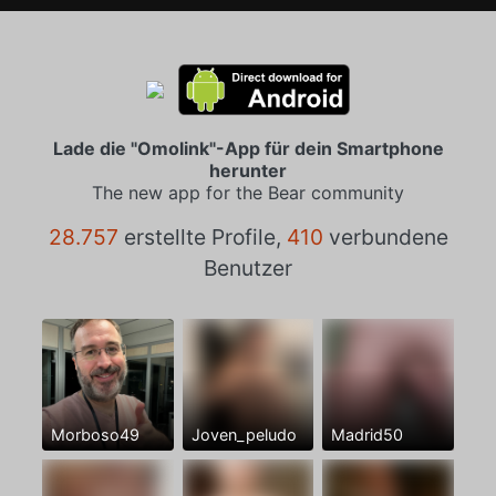
Lade die "Omolink"-App für dein Smartphone
herunter
The new app for the Bear community
28.757
erstellte Profile,
410
verbundene
Benutzer
Morboso49
Joven_peludo
Madrid50