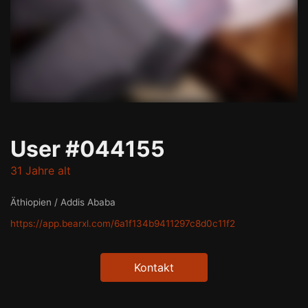
User #044155
31 Jahre alt
Äthiopien / Addis Ababa
https://app.bearxl.com/6a1f134b9411297c8d0c11f2
Kontakt