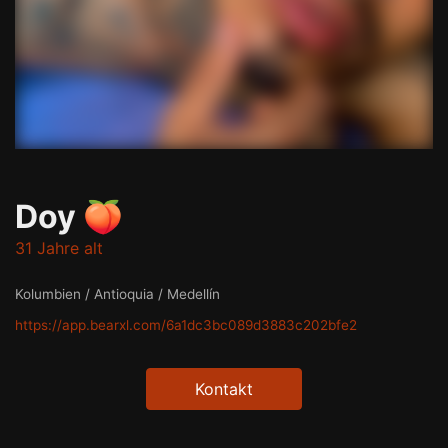
Doy 🍑
31 Jahre alt
Kolumbien / Antioquia / Medellín
https://app.bearxl.com/6a1dc3bc089d3883c202bfe2
Kontakt