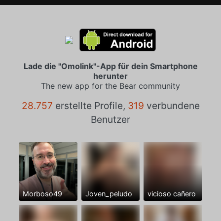
Lade die "Omolink"-App für dein Smartphone
herunter
The new app for the Bear community
28.757
erstellte Profile,
319
verbundene
Benutzer
Morboso49
Joven_peludo
vicioso cañero