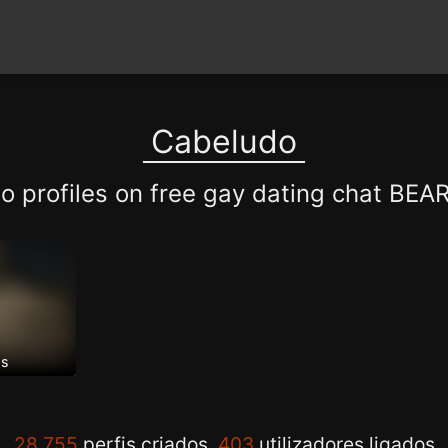
Cabeludo
o profiles on free gay dating chat BE
os
28.755
perfis criados,
403
utilizadores ligados