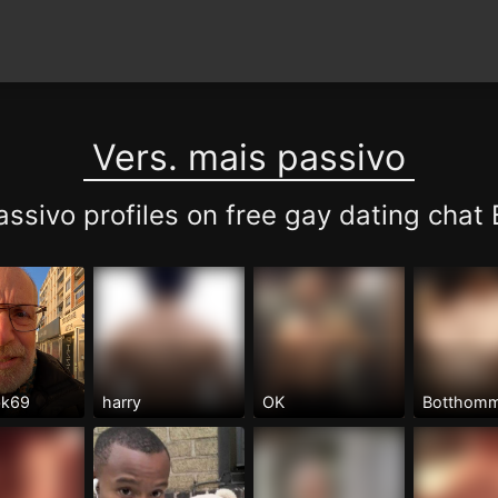
Vers. mais passivo
assivo profiles on free gay dating ch
bbk69
harry
OK
Botthom