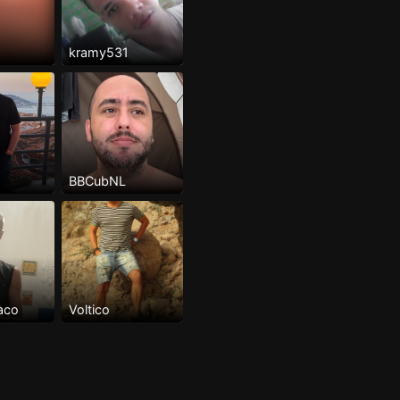
kramy531
BBCubNL
aco
Voltico