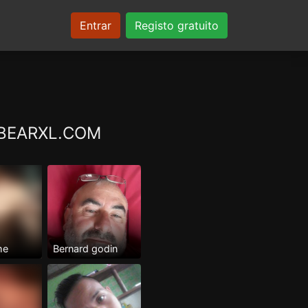
Entrar
Registo gratuito
at BEARXL.COM
me
Bernard godin