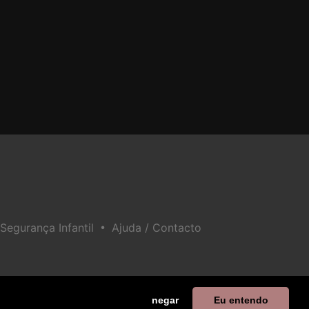
•
 Segurança Infantil
Ajuda / Contacto
negar
Eu entendo