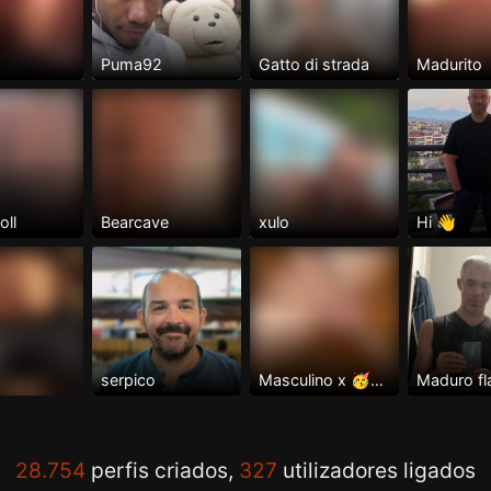
Puma92
Gatto di strada
Madurito
oll
Bearcave
xulo
Hi 👋
serpico
Masculino x 🥳💪🍆💦
Maduro fl
28.754
perfis criados,
327
utilizadores ligados