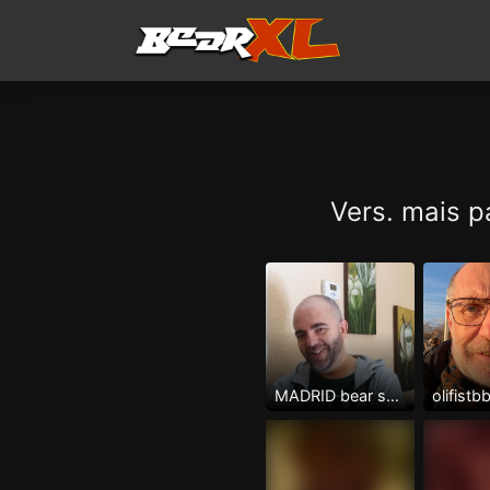
Vers. mais p
MADRID bear serio y masculino
olifist