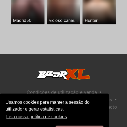
Madrid50
vicioso cañero dildos
Hunter
•
Condições de utilização e venda
•
•
Política de privacidade
Política de Biscoitos
Usamos cookies para manter a sessão do
•
Política de Segurança Infantil
Ajuda / Contacto
utilizador e gerar estatísticas.
Leia nossa política de cookies