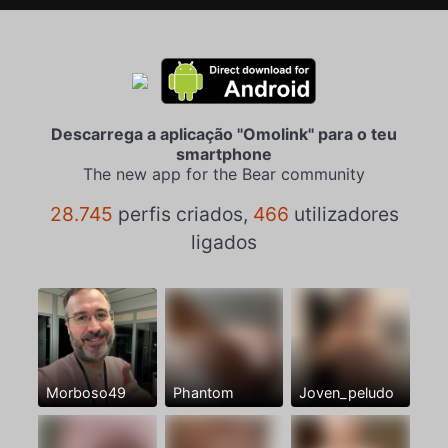
Descarrega a aplicação "Omolink" para o teu
smartphone
The new app for the Bear community
28.745
perfis criados,
466
utilizadores
ligados
Morboso49
Phantom
Joven_peludo