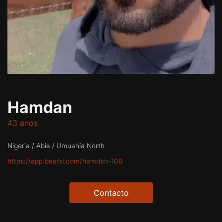
Hamdan
43 anos
Nigéria / Abia / Umuahia North
https://app.bearxl.com/hamdan-100
Contacto