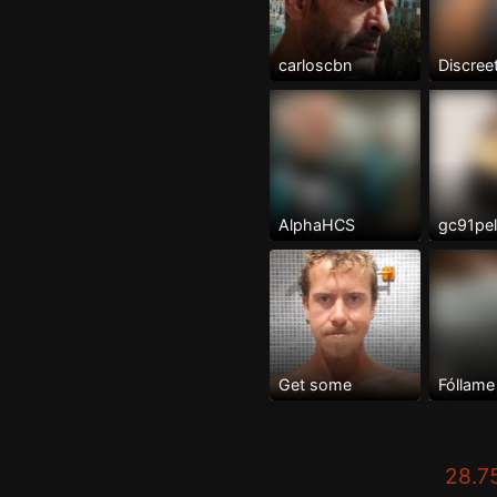
carloscbn
Discree
AlphaHCS
gc91pe
Get some
28.7