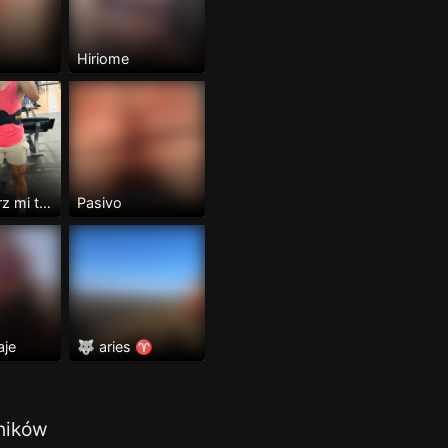
Hiriome
@jesusperz mi telegram
Pasivo
aje
🐺 aries ♈️
ników