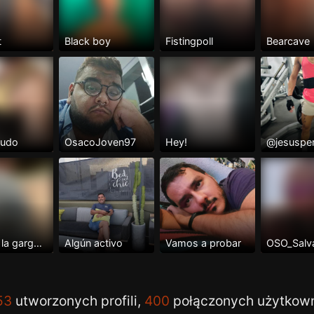
t
Black boy
Fistingpoll
Bearcave
ludo
OsacoJoven97
Hey!
Fóllame la garganta
Algún activo
Vamos a probar
OSO_Salv
53
utworzonych profili,
400
połączonych użytkow