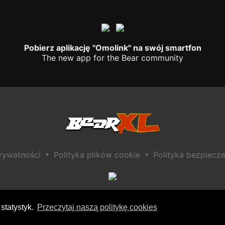
Pobierz aplikację "Omolink" na swój smartfon
The new app for the Bear community
•
•
prywatności
Polityka plików cookie
Polityka bezpiecze
statystyk.
Przeczytaj naszą politykę cookies