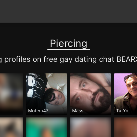
Piercing
g profiles on free gay dating chat BE
Motero47
Mass
Tú-Yo