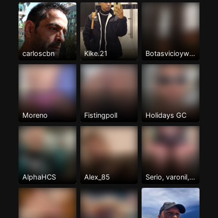
carloscbn
Kike.21
Botasvicioywarreo
Moreno
Fistingpoll
Holidays GC
AlphaHCS
Alex_85
Serio, varonil, cariñoso, aseado.