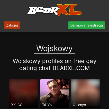
Zaloguj
Darmowa rejestracja
Wojskowy
Wojskowy profiles on free gay
dating chat BEARXL.COM
XXLCOL
Tú-Yo
Quienyo