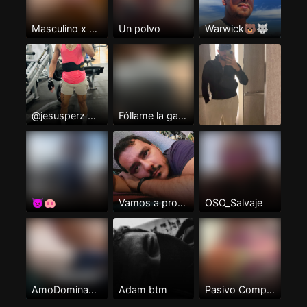
Masculino x 🥳💪🍆💦
Un polvo
Warwick🐻🐺
@jesusperz mi telegram
Fóllame la garganta
👿🐽
Vamos a probar
OSO_Salvaje
AmoDominante
Adam btm
Pasivo Complaciente