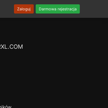
Zaloguj
Darmowa rejestracja
ARXL.COM
ników