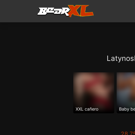
Latynos
XXL cañero
Baby b
28.7