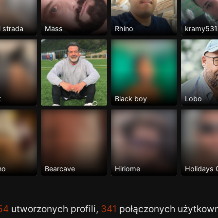
i strada
Mass
Rhino
kramy531
t
Black boy
Lobo
no
Bearcave
Hiriome
Holidays
54
utworzonych profili,
341
połączonych użytkow