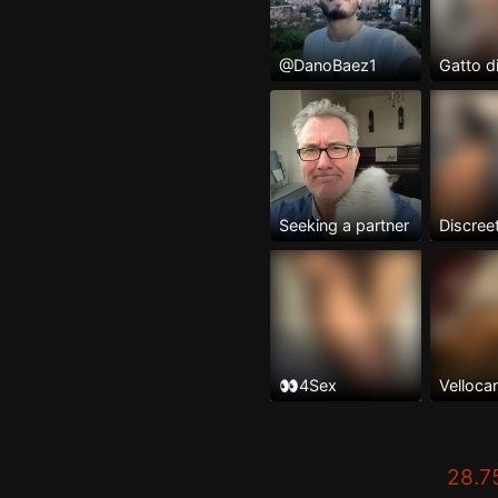
@DanoBaez1
Gatto d
Seeking a partner
Discree
👀4Sex
Velloca
28.7