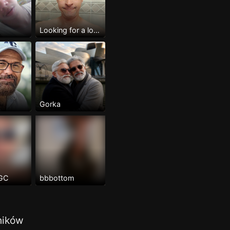
Looking for a lover
Gorka
 GC
bbbottom
ników