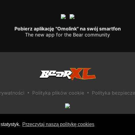
Pobierz aplikację "Omolink" na swój smartfon
The new app for the Bear community
•
•
prywatności
Polityka plików cookie
Polityka bezpiecze
statystyk.
Przeczytaj naszą politykę cookies