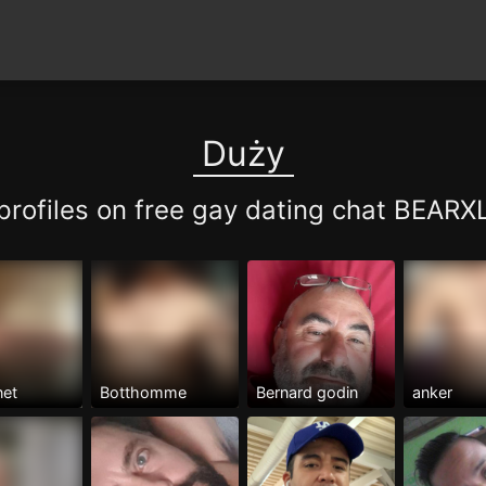
Duży
profiles on free gay dating chat BEAR
net
Botthomme
Bernard godin
anker