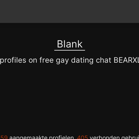
Blank
 profiles on free gay dating chat BEAR
759
aangemaakte profielen,
405
verbonden gebrui