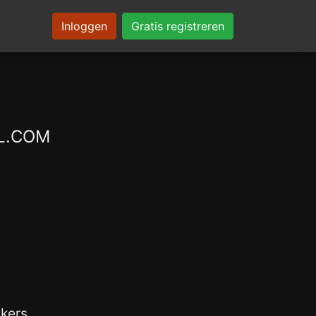
Inloggen
Gratis registreren
XL.COM
kers