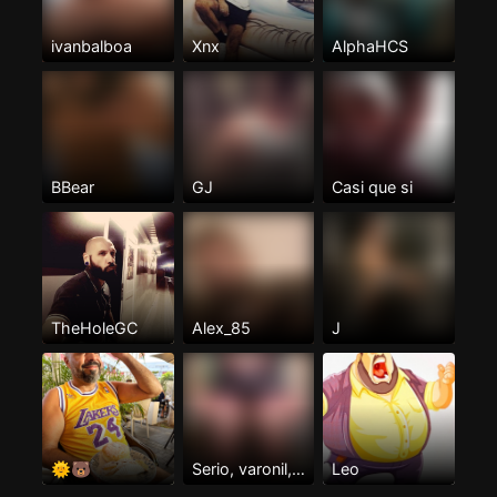
ivanbalboa
Xnx
AlphaHCS
BBear
GJ
Casi que si
TheHoleGC
Alex_85
J
🌞🐻
Serio, varonil, cariñoso, aseado.
Leo