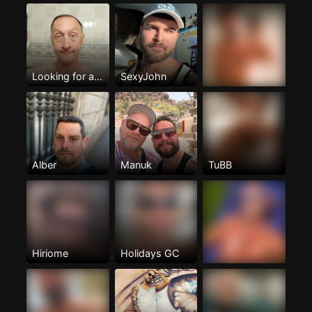
Looking for a lover
SexyJohn
Alber
Manuk
TuBB
Hiriome
Holidays GC