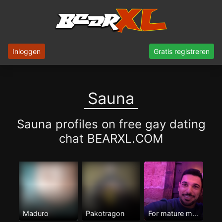
Inloggen
Gratis registreren
Sauna
Sauna profiles on free gay dating
chat BEARXL.COM
Maduro
Pakotragon
For mature men Only