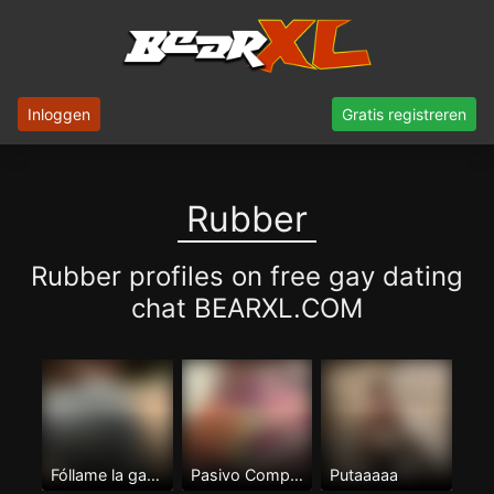
Inloggen
Gratis registreren
Rubber
Rubber profiles on free gay dating
chat BEARXL.COM
Fóllame la garganta
Pasivo Complaciente
Putaaaaa