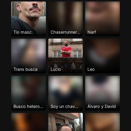
Tio masc.
Chaserrunner38
Narf
Trans busca
Lucio
Leo
Busco hetero XL
Soy un chaval tranquilo XL me...
Álvaro y David