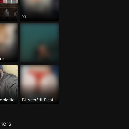
XL
ans
pletito
Bi, versátil. Fiestero y cañero.
kers