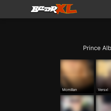
Prince Al
Mcmillan
Versxl