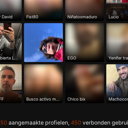
y David
Fist80
Niñatoxmaduro
Lucio
Pajera abierta Lmejor a 3 y...
EGO
Yenifer tr
FF
Busco activo muy velludo y pollon
Chico bix
Machocom
750
aangemaakte profielen,
450
verbonden gebrui