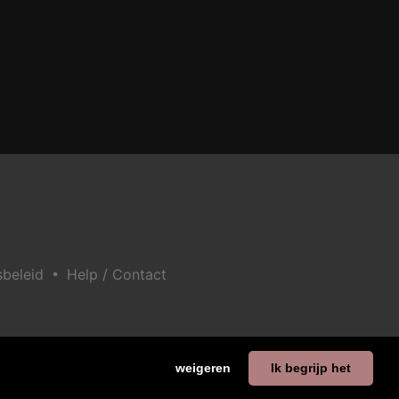
•
sbeleid
Help / Contact
weigeren
Ik begrijp het