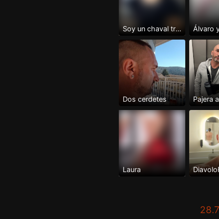
Soy un chaval tranquilo XL me...
Álvaro 
Dos cerdetes
Laura
Diavolo
28.