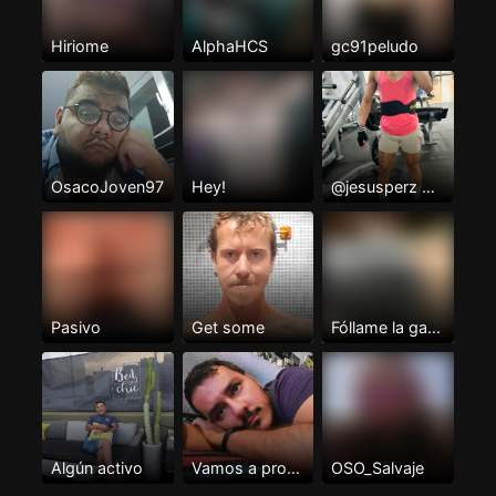
Hiriome
AlphaHCS
gc91peludo
OsacoJoven97
Hey!
@jesusperz mi telegram
Pasivo
Get some
Fóllame la garganta
Algún activo
Vamos a probar
OSO_Salvaje