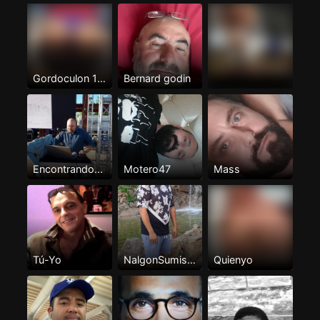
Gordoculon 100%pasivo
Bernard godin
Encontrando...
Motero47
Mass
Tú-Yo
NalgonSumisoTenerife
Quienyo