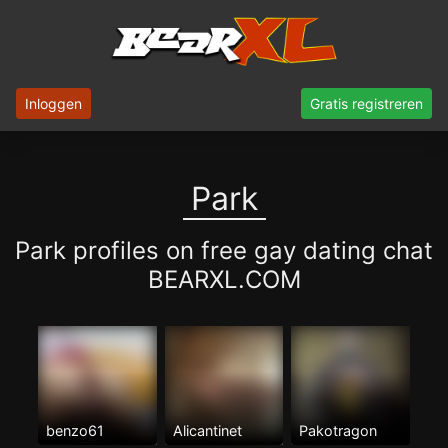
Inloggen
Gratis registreren
Park
Park profiles on free gay dating chat
BEARXL.COM
benzo61
Alicantinet
Pakotragon