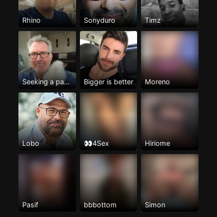
Rhino
Sonyduro
Timz
Seeking a partner
Bigger is better
Moreno
Lobo
👀4Sex
Hiriome
Pasif
bbbottom
Simon