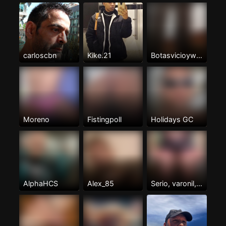
carloscbn
Kike.21
Botasvicioywarreo
Moreno
Fistingpoll
Holidays GC
AlphaHCS
Alex_85
Serio, varonil, cariñoso, aseado.