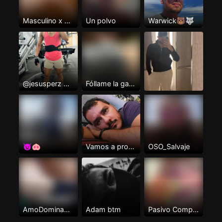
Masculino x 🥳💪🍆💦
Un polvo
Warwick🐻🐺
@jesusperz mi telegram
Fóllame la garganta
👿🐽
Vamos a probar
OSO_Salvaje
AmoDominante
Adam btm
Pasivo Complaciente