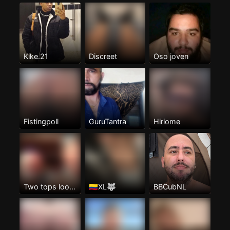
Kike.21
Discreet
Oso joven
Fistingpoll
GuruTantra
Hiriome
Two tops looking for a hot arse to spit roast
🇨🇴XL🐺
BBCubNL