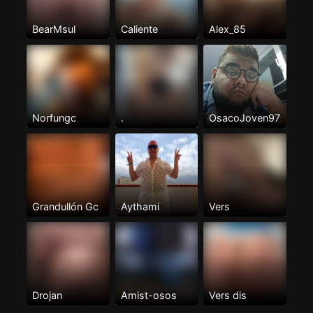
BearMsul
Caliente
Alex_85
Norfungc
.
OsacoJoven97
Grandullón Gc
Aythami
Vers
Drojan
Amist-osos
Vers dis