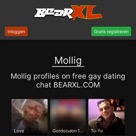
Inloggen
Gratis registreren
Mollig
Mollig profiles on free gay dating
chat BEARXL.COM
Love
Gordoculon 100%pasivo
Tú-Yo