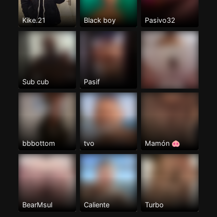
Kike.21
Black boy
Pasivo32
Sub cub
Pasif
bbbottom
tvo
Mamón 🐽
BearMsul
Caliente
Turbo