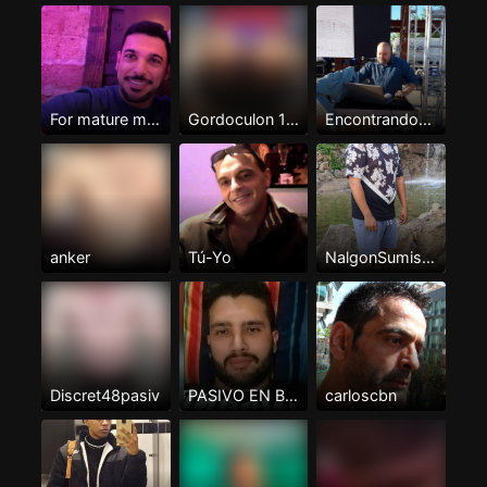
For mature men Only
Gordoculon 100%pasivo
Encontrando...
anker
Tú-Yo
NalgonSumisoTenerife
Discret48pasiv
PASIVO EN BUSCA DE ACTIVO
carloscbn