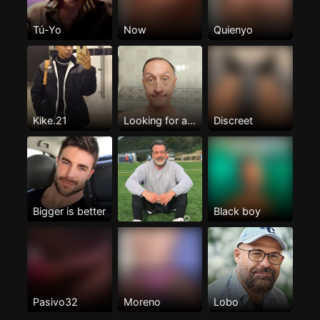
Tú-Yo
Now
Quienyo
Kike.21
Looking for a lover
Discreet
Bigger is better
Black boy
Pasivo32
Moreno
Lobo