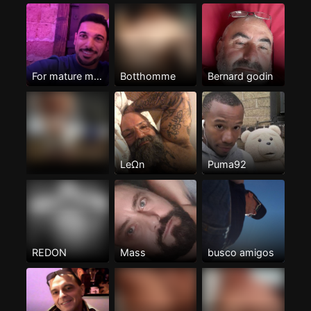
For mature men Only
Botthomme
Bernard godin
LeΩn
Puma92
REDON
Mass
busco amigos