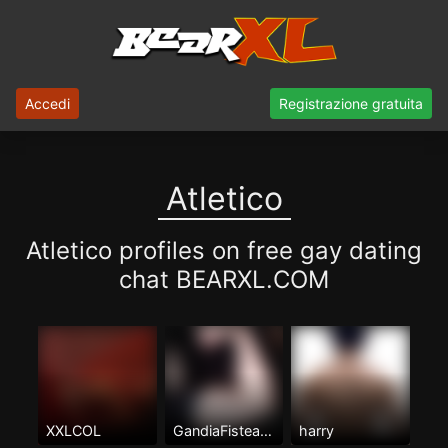
Accedi
Registrazione gratuita
Atletico
Atletico profiles on free gay dating
chat BEARXL.COM
XXLCOL
GandiaFisteame
harry