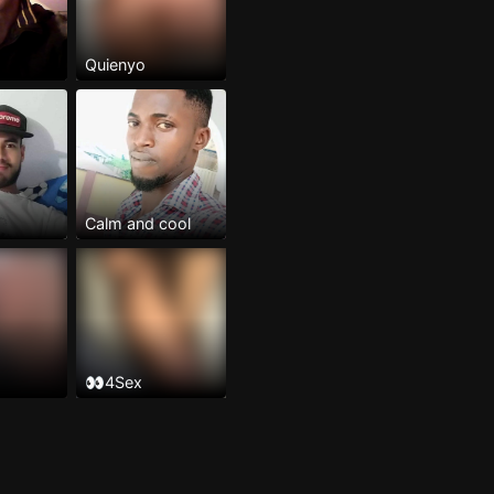
Quienyo
Calm and cool
l
👀4Sex