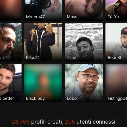
Motero47
Mass
Tú-Yo
bn
Kike.21
Timz
Beur XL
s better
Black boy
Lobo
Fistingpol
28.766
profili creati,
295
utenti connessi