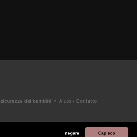
•
a sicurezza dei bambini
Aiuto / Contatto
negare
Capisco