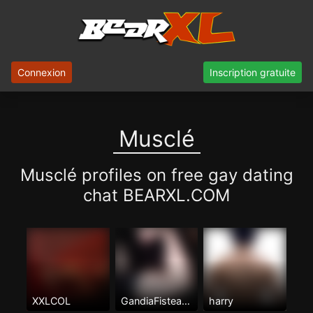
Connexion
Inscription gratuite
Musclé
Musclé profiles on free gay dating
chat BEARXL.COM
XXLCOL
GandiaFisteame
harry