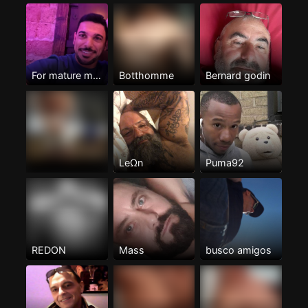
For mature men Only
Botthomme
Bernard godin
LeΩn
Puma92
REDON
Mass
busco amigos