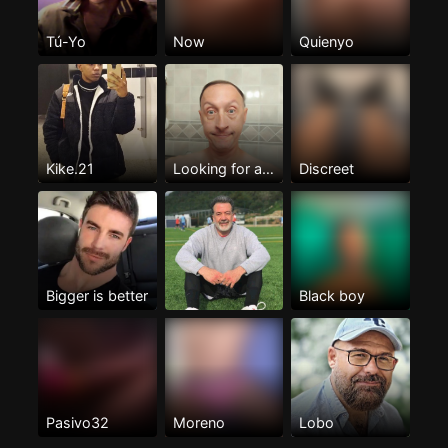
Tú-Yo
Now
Quienyo
Kike.21
Looking for a lover
Discreet
Bigger is better
Black boy
Pasivo32
Moreno
Lobo