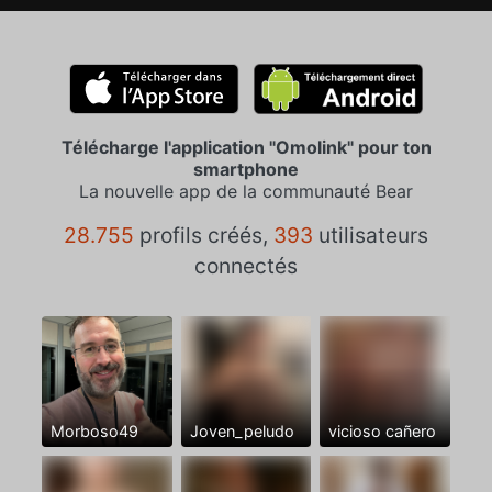
Télécharge l'application "Omolink" pour ton
smartphone
La nouvelle app de la communauté Bear
28.755
profils créés,
393
utilisateurs
connectés
Morboso49
Joven_peludo
vicioso cañero