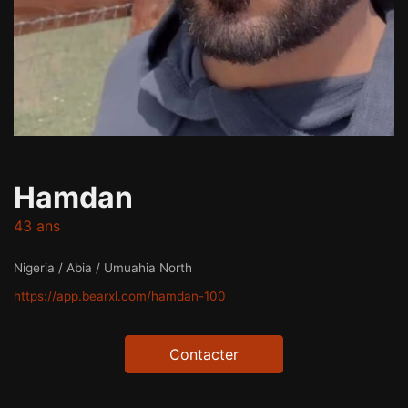
Hamdan
43 ans
Nigeria / Abia / Umuahia North
https://app.bearxl.com/hamdan-100
Contacter