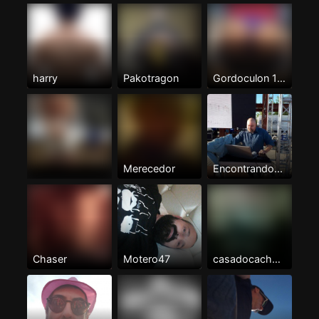
harry
Pakotragon
Gordoculon 100%pasivo
Merecedor
Encontrando...
Chaser
Motero47
casadocachonzgza