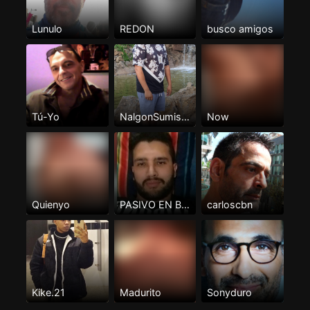
Lunulo
REDON
busco amigos
Tú-Yo
NalgonSumisoTenerife
Now
Quienyo
PASIVO EN BUSCA DE ACTIVO
carloscbn
Kike.21
Madurito
Sonyduro