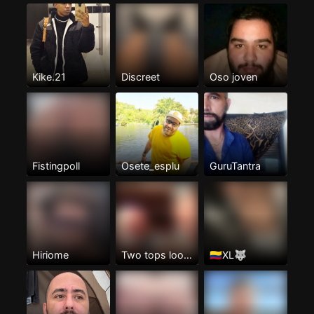
Kike.21
Discreet
Oso joven
Fistingpoll
Osete_esplu
GuruTantra
Hiriome
Two tops looking for a hot arse to spit roast
🇨🇴XL🐺