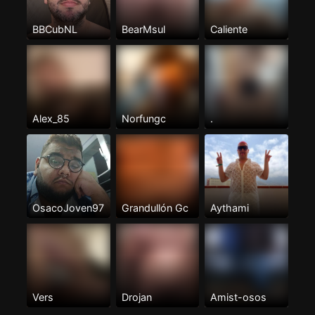
BBCubNL
BearMsul
Caliente
Alex_85
Norfungc
.
OsacoJoven97
Grandullón Gc
Aythami
Vers
Drojan
Amist-osos