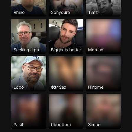
Rhino
Sonyduro
Timz
Seeking a partner
Bigger is better
Moreno
Lobo
👀4Sex
Hiriome
Pasif
bbbottom
Simon