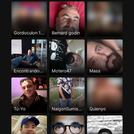
Gordoculon 100%pasivo
Bernard godin
Encontrando...
Motero47
Mass
Tú-Yo
NalgonSumisoTenerife
Quienyo