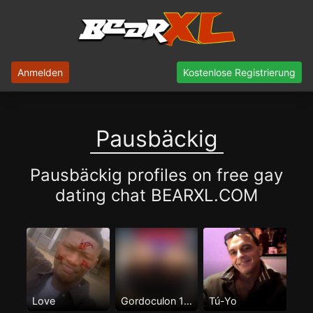
Anmelden
Kostenlose Registrierung
Pausbäckig
Pausbäckig profiles on free gay
dating chat BEARXL.COM
Love
Gordoculon 100%pasivo
Tú-Yo