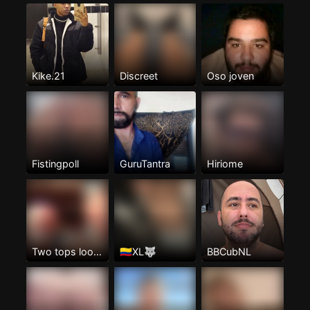
Kike.21
Discreet
Oso joven
Fistingpoll
GuruTantra
Hiriome
Two tops looking for a hot arse to spit roast
🇨🇴XL🐺
BBCubNL