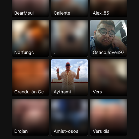
BearMsul
Caliente
Alex_85
Norfungc
.
OsacoJoven97
Grandullón Gc
Aythami
Vers
Drojan
Amist-osos
Vers dis